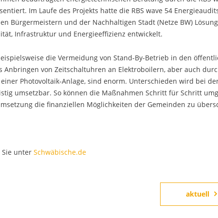
iert. Im Laufe des Projekts hatte die RBS wave 54 Energieaudits 
den Bürgermeistern und der Nachhaltigen Stadt (Netze BW) Lösun
ät, Infrastruktur und Energieeffizienz entwickelt.
ispielsweise die Vermeidung von Stand-By-Betrieb in den öffentl
Anbringen von Zeitschaltuhren an Elektroboilern, aber auch dur
 einer Photovoltaik-Anlage, sind enorm. Unterschieden wird bei de
ristig umsetzbar. So können die Maßnahmen Schritt für Schritt umg
Umsetzung die finanziellen Möglichkeiten der Gemeinden zu übersc
 Sie unter
Schwäbische.de
aktuell