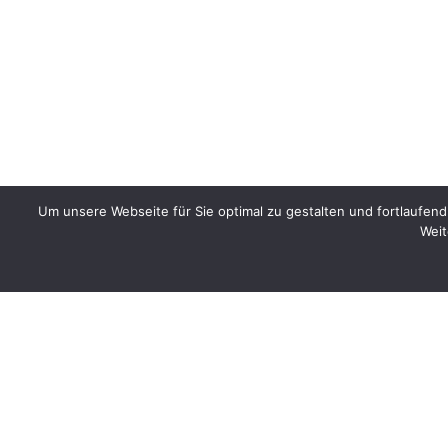
Um unsere Webseite für Sie optimal zu gestalten und fortlaufe
Weit
Kontakt
Compliance
Datenschutz
Impress