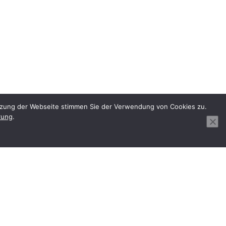
utzung der Webseite stimmen Sie der Verwendung von Cookies zu.
rung
.
Copyright 2024-
2026 RBS wave | Alle Rechte vorbehalten