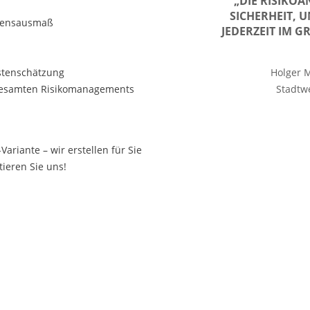
„DIE RISIKOA
SICHERHEIT,
adensausmaß
JEDERZEIT IM G
stenschätzung
Holger 
 gesamten Risikomanagements
Stadtw
riante – wir erstellen für Sie
ieren Sie uns!