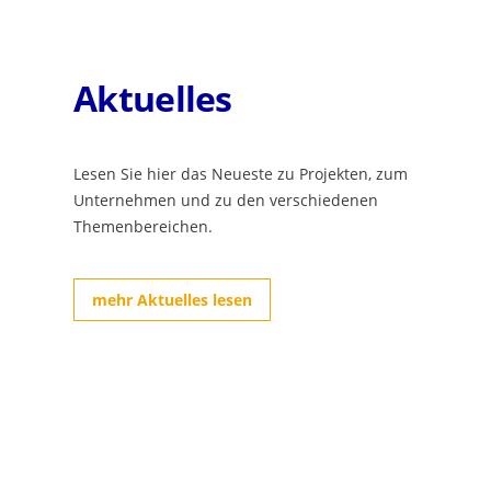
Aktuelles
au in
Zukunft der Wasserversorgung in
Löchgau: Bedarf steigt bis 2050
30. Juni 2026
Lesen Sie hier das Neueste zu Projekten, zum
Unternehmen und zu den verschiedenen
sernetzes
Die Gemeinde Löchgau überprüft ihre zukünftige
Themenbereichen.
Wasserversorgung. Grundlage ist ein geplantes
Strukturgutachten, das durch die...
mehr Aktuelles lesen
Lesen Sie weiter