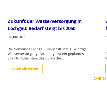
Wie geht es nach dem Masterplan Wasser
für Versorger weiter?
23. Juni 2026
Beim diesjährigen Wassersymposium der Netze BW
GmbH in Stuttgart diskutierten Vertreterinnen und
Vertreter von Kommunen...
Lesen Sie weiter