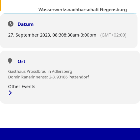
Wasserwerksnachbarschaft Regensburg
und Cham (WWN)
BESUCHEN SIE UNS VOR ORT.
Datum
27. September 2023, 08:30
8:30am
-
3:00pm
(GMT+02:00)
Ort
Gasthaus Prösslbräu in Adlersberg
Dominikanerinnenstr. 2-3, 93186 Pettendorf
Other Events