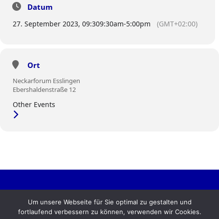
Datum
27. September 2023, 09:30
9:30am
-
5:00pm
(GMT+02:00)
Ort
Neckarforum Esslingen
Ebershaldenstraße 12
Other Events
Kontakt
Compliance
Datenschutz
Impressum
Um unsere Webseite für Sie optimal zu gestalten und
fortlaufend verbessern zu können, verwenden wir Cookies.
English version