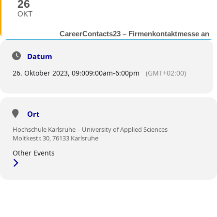
26
OKT
CareerContacts23 – Firmenkontaktmesse an
der Hochschule Karlsruhe
BESUCHEN SIE UNS VOR ORT.
Datum
26. Oktober 2023, 09:00
9:00am
-
6:00pm
(GMT+02:00)
Ort
Hochschule Karlsruhe – University of Applied Sciences
Moltkestr. 30, 76133 Karlsruhe
Other Events