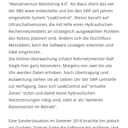
“Wasserverlust-Monitoring 4.0”. Als Basis dient das von
der RBS wave entwickelte und bei den SWF seit Jahren
eingesetzte System “LeakControl”. Dieses beruht auf
Ultraschallsensoren, die mit Hilfe eines Hydraulischen
Rechennetzmodells an strategisch ausgewählten Punkten
des Netzes platziert sind. Ändern sich die Durchfluss-
Messdaten, kann die Software Leckagen erkennen und
lokal eingrenzen.
Die Online-Überwachung schätzt Rohrnetzmeister Ralf
Siegle hier ganz besonders. Morgens von zwei bis vier
Uhr werden Daten erhoben. Nach Übertragung und
Auswertung stehen sie ab sieben Uhr der SWF-Leitstelle
zur Verfügung. Dass sich LeakControl auf “virtuelle
Zonen” stützt und damit keine hydraulischen
Netztrennungen nötig sind, sieht er als “weiteren
Riesenvorteil im Betrieb”.
Eine Sondersituation im Sommer 2014 brachte ihn jedoch
ins Grübeln: Damals hatte die Software ein größeres Leck