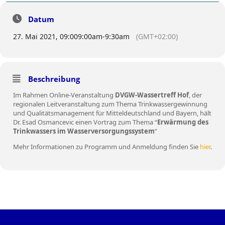
"ERWÄRMUNG DES TRINKWASSERS IM
WASSERVERSORGUNGSSYSTEM"
Datum
(REFERENT: DR. ESAD OSMANCEVIC)
27. Mai 2021, 09:00
9:00am
-
9:30am
(GMT+02:00)
Beschreibung
Im Rahmen Online-Veranstaltung
DVGW-Wassertreff Hof
, der
regionalen Leitveranstaltung zum Thema Trinkwassergewinnung
und Qualitätsmanagement für Mitteldeutschland und Bayern, hält
Dr. Esad Osmancevic einen Vortrag zum Thema “
Erwärmung des
Trinkwassers im Wasserversorgungssystem
”
Mehr Informationen zu Programm und Anmeldung finden Sie
hier
.