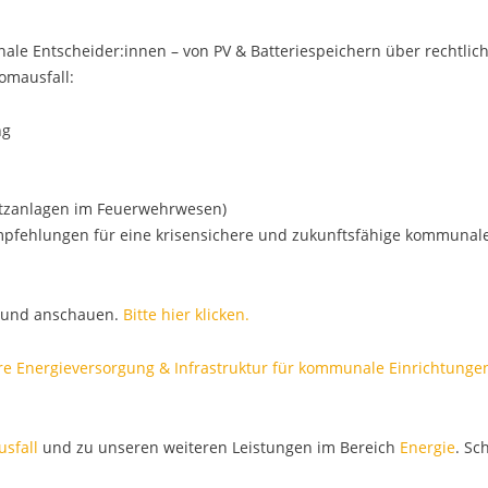
ale Entscheider:innen – von PV & Batteriespeichern über rechtlic
omausfall:
ng
satzanlagen im Feuerwehrwesen)
pfehlungen für eine krisensichere und zukunftsfähige kommunal
n und anschauen.
Bitte hier klicken.
re Energieversorgung & Infrastruktur für kommunale Einrichtunge
sfall
und zu unseren weiteren Leistungen im Bereich
Energie
. Sc