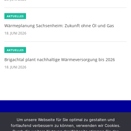
AKTUELLES
Wärmeplanung Sachsenheim: Zukunft ohne Öl und Gas
18. JUNI 2026
AKTUELLES
Brigachtal plant nachhaltige Wärmeversorgung bis 2026
18. JUNI 2026
Kontakt
Compliance
Datenschutz
Impressum
Um unsere Webseite für Sie optimal zu gestalten und
fortlaufend verbessern zu können, verwenden wir Cookies.
English version